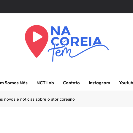
Na Coreia Tem
Tudo Sobre Dramas Coreanos E Cinema Asiático
m Somos Nós
NCT Lab
Contato
Instagram
Youtu
s novos e noticias sobre o ator coreano