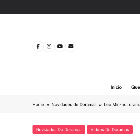
Skip
to
content
Início
Que
Home
Novidades de Doramas
Lee Min-ho: drama
Novidades De Doramas
Videos De Doramas