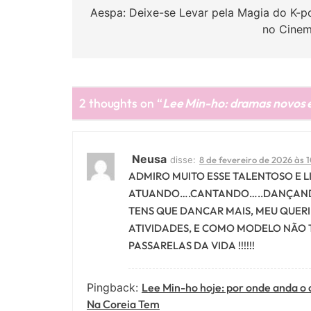
de
Aespa: Deixe-se Levar pela Magia do K-p
no Cinem
Post
2 thoughts on “
Lee Min-ho: dramas novos e
Neusa
disse:
8 de fevereiro de 2026 às 
ADMIRO MUITO ESSE TALENTOSO E L
ATUANDO….CANTANDO…..DANÇANDO…
TENS QUE DANCAR MAIS, MEU QUERI
ATIVIDADES, E COMO MODELO NÃO T
PASSARELAS DA VIDA !!!!!!
Pingback:
Lee Min-ho hoje: por onde anda o a
Na Coreia Tem