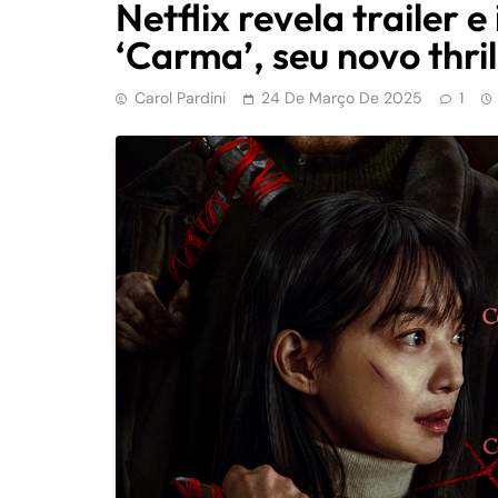
Netflix revela trailer
‘Carma’, seu novo thri
Carol Pardini
24 De Março De 2025
1