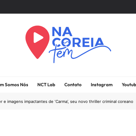
Na Coreia Tem
Tudo Sobre Dramas Coreanos E Cinema Asiático
m Somos Nós
NCT Lab
Contato
Instagram
Youtu
iler e imagens impactantes de ‘Carma’, seu novo thriller criminal coreano