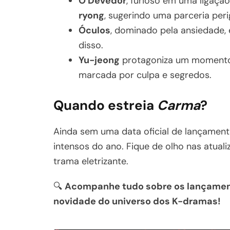
O Devedor
, furioso em uma ligaçã
ryong
, sugerindo uma parceria peri
Óculos
, dominado pela ansiedade,
disso.
Yu-jeong
protagoniza um momento 
marcada por culpa e segredos.
Quando estreia
Carma
?
Ainda sem uma data oficial de lançamen
intensos do ano. Fique de olho nas atua
trama eletrizante.
🔍
Acompanhe tudo sobre os lançamen
novidade do universo dos K-dramas!