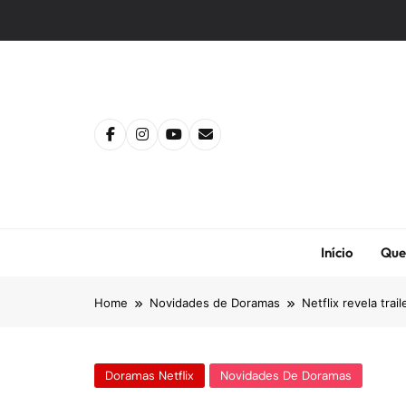
Skip
to
content
Início
Que
Home
Novidades de Doramas
Netflix revela tra
Doramas Netflix
Novidades De Doramas