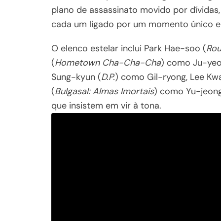
plano de assassinato movido por dívidas
cada um ligado por um momento único e i
O elenco estelar inclui Park Hae-soo (
Rou
(
Hometown Cha-Cha-Cha
) como Ju-yeo
Sung-kyun (
D.P.
) como Gil-ryong, Lee Kw
(
Bulgasal: Almas Imortais
) como Yu-jeong
que insistem em vir à tona.