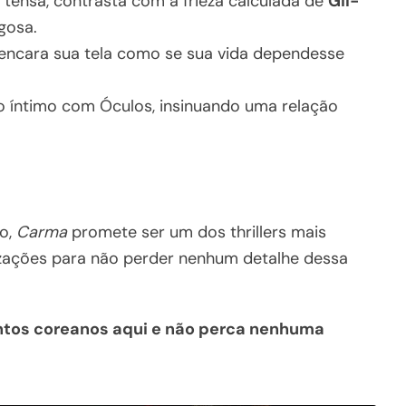
o tensa, contrasta com a frieza calculada de
Gil-
gosa.
 encara sua tela como se sua vida dependesse
íntimo com Óculos, insinuando uma relação
to,
Carma
promete ser um dos thrillers mais
lizações para não perder nenhum detalhe dessa
tos coreanos aqui e não perca nenhuma