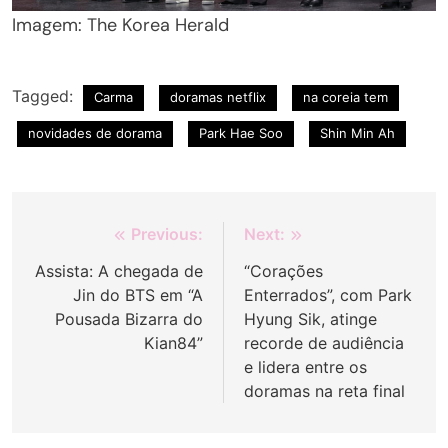
Imagem: The Korea Herald
Tagged:
Carma
doramas netflix
na coreia tem
novidades de dorama
Park Hae Soo
Shin Min Ah
Navegação
Previous:
Next:
de
Assista: A chegada de
“Corações
Jin do BTS em “A
Enterrados”, com Park
Post
Pousada Bizarra do
Hyung Sik, atinge
Kian84”
recorde de audiência
e lidera entre os
doramas na reta final