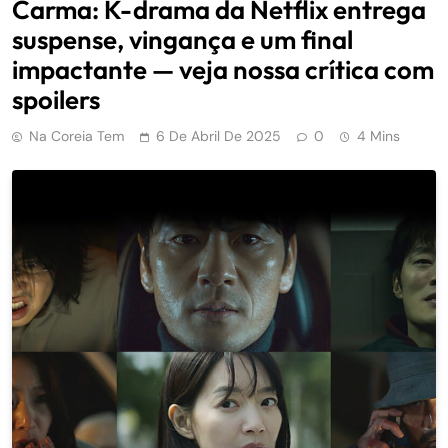
Carma: K-drama da Netflix entrega
suspense, vingança e um final
impactante — veja nossa crítica com
spoilers
Na Coreia Tem
6 De Abril De 2025
0
4 Mins