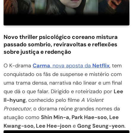
Novo thriller psicológico coreano mistura
passado sombrio, reviravoltas e reflexões
sobre justiça e redenção
O K-drama
Carma
, nova aposta da
Netflix
, tem
conquistado os fãs de suspense e mistério com
uma trama densa, narrativa não linear e um final
que dá o que falar. Dirigido e roteirizado por
Lee
Il-hyung
, conhecido pelo filme
A Violent
Prosecutor
, o dorama reúne grandes nomes da
atuação como
Shin Min-a, Park Hae-soo, Lee
Kwang-soo, Lee Hee-joon
e
Gong Seung-yeon
.