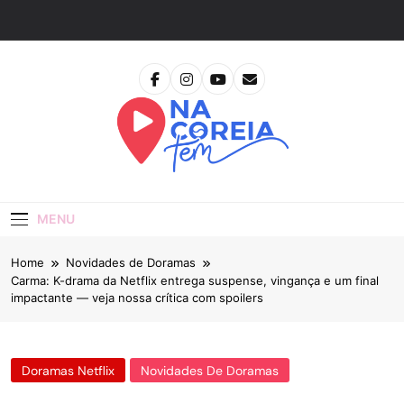
Skip
to
content
Na Coreia Tem
Tudo Sobre Dramas Coreanos E Cinema Asiático
MENU
Home
Novidades de Doramas
Carma: K-drama da Netflix entrega suspense, vingança e um final
impactante — veja nossa crítica com spoilers
Doramas Netflix
Novidades De Doramas