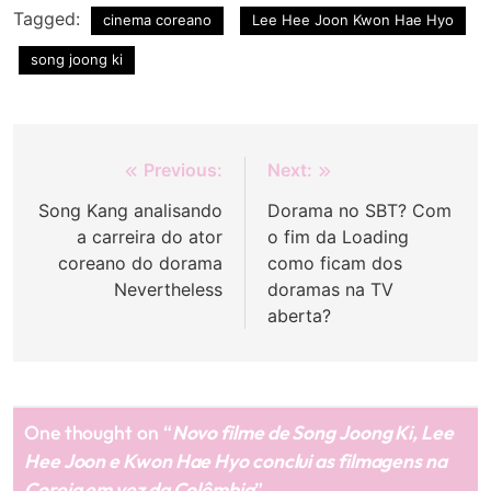
Tagged:
cinema coreano
Lee Hee Joon Kwon Hae Hyo
song joong ki
Navegação
Previous:
Next:
de
Song Kang analisando
Dorama no SBT? Com
a carreira do ator
o fim da Loading
Post
coreano do dorama
como ficam dos
Nevertheless
doramas na TV
aberta?
One thought on “
Novo filme de Song Joong Ki, Lee
Hee Joon e Kwon Hae Hyo conclui as filmagens na
Coreia em vez da Colômbia
”