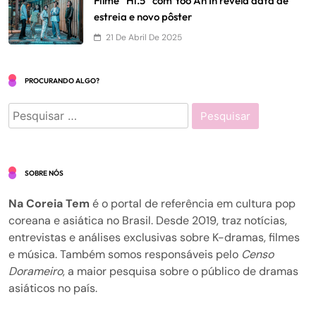
Filme “Hi.5” com Yoo Ah In revela data de
estreia e novo pôster
21 De Abril De 2025
PROCURANDO ALGO?
Pesquisar
por:
SOBRE NÓS
Na Coreia Tem
é o portal de referência em cultura pop
coreana e asiática no Brasil. Desde 2019, traz notícias,
entrevistas e análises exclusivas sobre K-dramas, filmes
e música. Também somos responsáveis pelo
Censo
Dorameiro
, a maior pesquisa sobre o público de dramas
asiáticos no país.