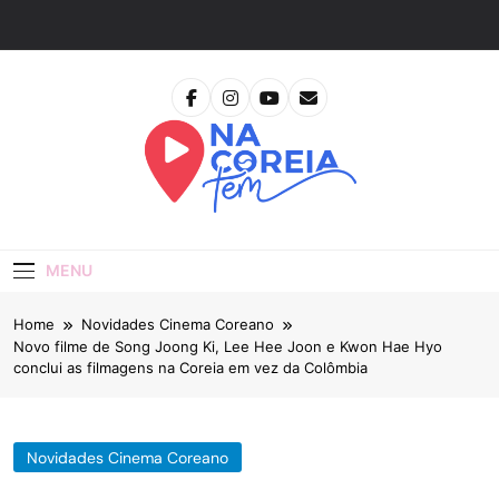
Skip
to
content
Na Coreia Tem
Tudo Sobre Dramas Coreanos E Cinema Asiático
MENU
Home
Novidades Cinema Coreano
Novo filme de Song Joong Ki, Lee Hee Joon e Kwon Hae Hyo
conclui as filmagens na Coreia em vez da Colômbia
Novidades Cinema Coreano