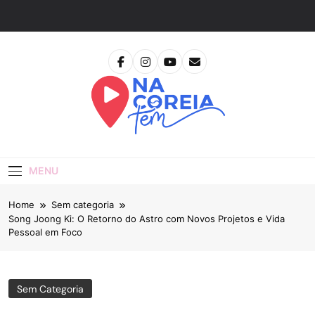
Skip
to
content
Na Coreia Tem
Tudo Sobre Dramas Coreanos E Cinema Asiático
MENU
Home
Sem categoria
Song Joong Ki: O Retorno do Astro com Novos Projetos e Vida
Pessoal em Foco
Sem Categoria