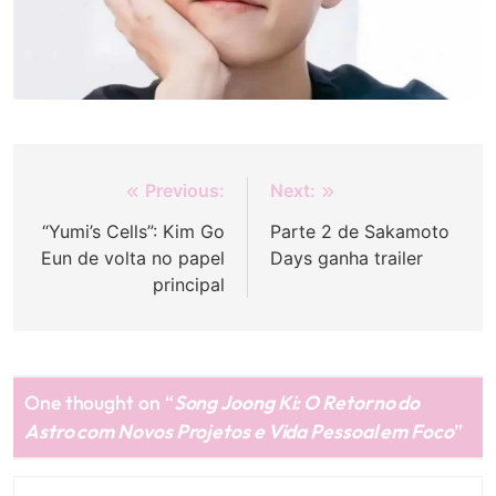
Navegação
Previous:
Next:
de
“Yumi’s Cells”: Kim Go
Parte 2 de Sakamoto
Eun de volta no papel
Days ganha trailer
Post
principal
One thought on “
Song Joong Ki: O Retorno do
Astro com Novos Projetos e Vida Pessoal em Foco
”