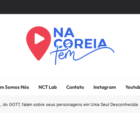
Na Coreia Tem
Tudo Sobre Dramas Coreanos E Cinema Asiático
m Somos Nós
NCT Lab
Contato
Instagram
Youtu
g, do GOT7, falam sobre seus personagens em Uma Seul Desconhecida