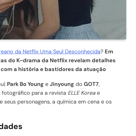
eano da Netflix Uma Seul Desconhecida
?
Em
stas do K-drama da Netflix revelam detalhes
com a história e bastidores da atuação
ul
,
Park Bo Young
e
Jinyoung
do
GOT7
,
fotográfico para a revista
ELLE Korea
e
re seus personagens, a química em cena e os
idades