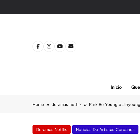
Skip
to
content
Início
Que
Home
doramas netflix
Park Bo Young e Jinyoun
Doramas Netflix
Noticias De Artistas Coreanos