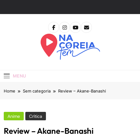
Skip
to
content
Na Coreia Tem
Tudo Sobre Dramas Coreanos E Cinema Asiático
MENU
Home
Sem categoria
Review – Akane-Banashi
Anime
Crítica
Review – Akane-Banashi