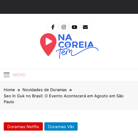
Skip
to
content
Na Coreia Tem
Tudo Sobre Dramas Coreanos E Cinema Asiático
MENU
Home
Novidades de Doramas
Seo In Guk no Brasil: O Evento Acontecerá em Agosto em São
Paulo
Doramas Netflix
Doramas Viki