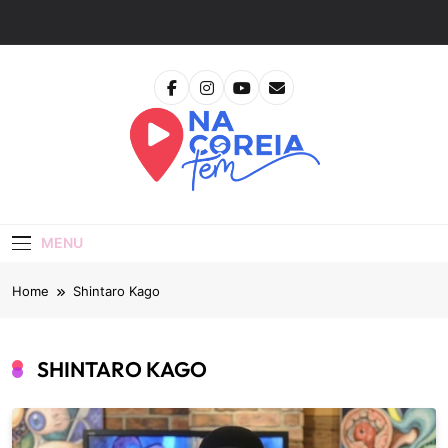
Skip
to
content
Na Coreia Tem
Tudo Sobre Dramas Coreanos E Cinema Asiático
MENU
Home
Shintaro Kago
SHINTARO KAGO