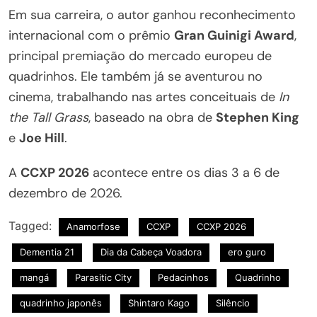
Em sua carreira, o autor ganhou reconhecimento
internacional com o prêmio
Gran Guinigi Award
,
principal premiação do mercado europeu de
quadrinhos. Ele também já se aventurou no
cinema, trabalhando nas artes conceituais de
In
the Tall Grass
, baseado na obra de
Stephen King
e
Joe Hill
.
A
CCXP 2026
acontece entre os dias 3 a 6 de
dezembro de 2026.
Tagged:
Anamorfose
CCXP
CCXP 2026
Dementia 21
Dia da Cabeça Voadora
ero guro
mangá
Parasitic City
Pedacinhos
Quadrinho
quadrinho japonês
Shintaro Kago
Silêncio