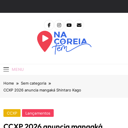
Skip
to
content
Na Coreia Tem
Tudo Sobre Dramas Coreanos E Cinema Asiático
MENU
Home
Sem categoria
CCXP 2026 anuncia mangaká Shintaro Kago
CCXP
Lançamentos
CCXP 2026 anuncia mangaká