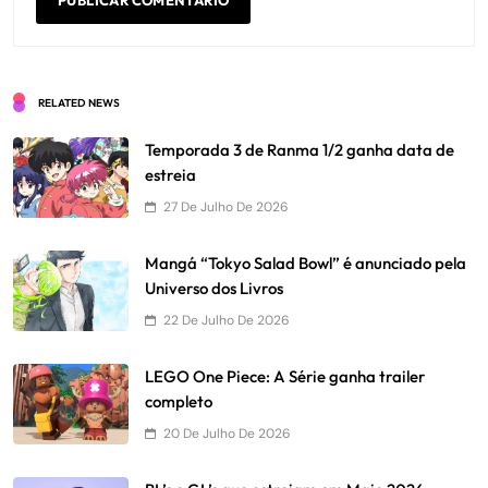
RELATED NEWS
Temporada 3 de Ranma 1/2 ganha data de
estreia
27 De Julho De 2026
Mangá “Tokyo Salad Bowl” é anunciado pela
Universo dos Livros
22 De Julho De 2026
LEGO One Piece: A Série ganha trailer
completo
20 De Julho De 2026