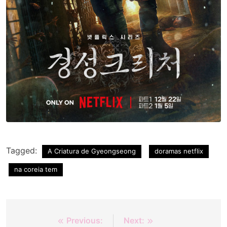
Tagged:
A Criatura de Gyeongseong
doramas netflix
na coreia tem
Navegação
Previous:
Next: