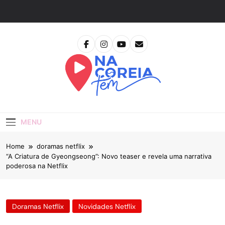
Skip
to
content
Na Coreia Tem
Tudo Sobre Dramas Coreanos E Cinema Asiático
MENU
Home
doramas netflix
“A Criatura de Gyeongseong”: Novo teaser e revela uma narrativa
poderosa na Netflix
Doramas Netflix
Novidades Netflix