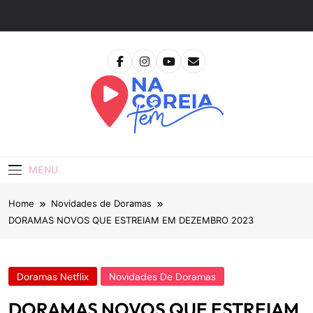
Skip
to
content
Na Coreia Tem
Tudo Sobre Dramas Coreanos E Cinema Asiático
MENU
Home
Novidades de Doramas
DORAMAS NOVOS QUE ESTREIAM EM DEZEMBRO 2023
Doramas Netflix
Novidades De Doramas
DORAMAS NOVOS QUE ESTREIAM