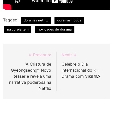
Tagged:
doramas netflix
doramas novos
na coreia tem
novidades de dorama
Navegação
Previous:
Next:
de
“A Criatura de
Celebre o Dia
Gyeongseong”: Novo
Internacional do K-
Post
teaser e revela uma
Drama com Viki! 🌐🎉
narrativa poderosa na
Netflix