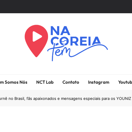
Na Coreia Tem
Tudo Sobre Dramas Coreanos E Cinema Asiático
m Somos Nós
NCT Lab
Contato
Instagram
Youtu
urnê no Brasil, fãs apaixonados e mensagens especiais para os YOUNIZ