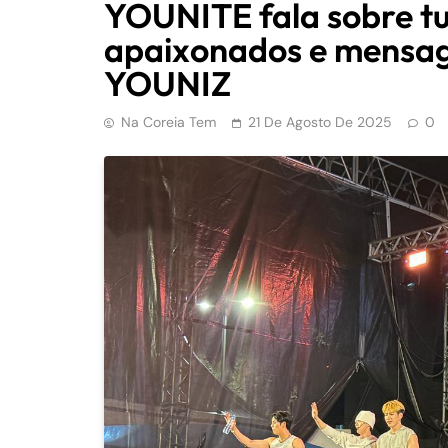
YOUNITE fala sobre tur
apaixonados e mensage
YOUNIZ
Na Coreia Tem
21 De Agosto De 2025
0