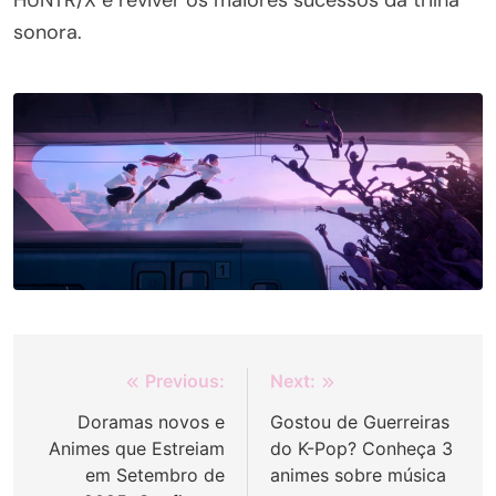
HUNTR/X e reviver os maiores sucessos da trilha
sonora.
Navegação
Previous:
Next:
de
Doramas novos e
Gostou de Guerreiras
Animes que Estreiam
do K-Pop? Conheça 3
Post
em Setembro de
animes sobre música