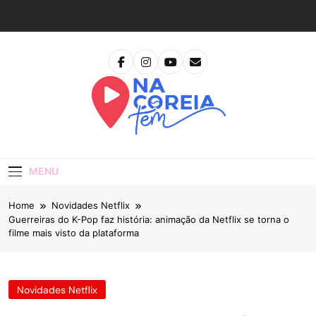
Skip
to
content
Na Coreia Tem
Tudo Sobre Dramas Coreanos E Cinema Asiático
MENU
Home
Novidades Netflix
Guerreiras do K-Pop faz história: animação da Netflix se torna o
filme mais visto da plataforma
Novidades Netflix