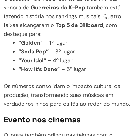
sonora de
Guerreiras do K-Pop
também está
fazendo história nos rankings musicais. Quatro
faixas alcançaram o
Top 5 da Billboard
, com
destaque para:
“Golden”
– 1º lugar
“Soda Pop”
– 3º lugar
“Your Idol”
– 4º lugar
“How It’s Done”
– 5º lugar
Os números consolidam o impacto cultural da
produção, transformando suas músicas em
verdadeiros hinos para os fãs ao redor do mundo.
Evento nos cinemas
O longa também brilhou nas telonas com o