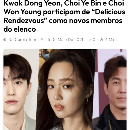
Kwak Dong Yeon, Choi Ye Bin e Choi
Won Young participam de “Delicious
Rendezvous” como novos membros
do elenco
Na Coreia Tem
25 De Maio De 2021
0
4 Mins