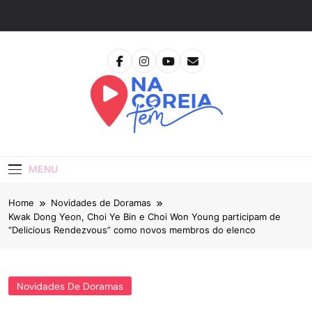
Skip
to
content
Na Coreia Tem
Tudo Sobre Dramas Coreanos E Cinema Asiático
MENU
Home
Novidades de Doramas
Kwak Dong Yeon, Choi Ye Bin e Choi Won Young participam de
“Delicious Rendezvous” como novos membros do elenco
Novidades De Doramas