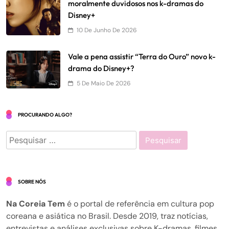
moralmente duvidosos nos k-dramas do
Disney+
10 De Junho De 2026
Vale a pena assistir “Terra do Ouro” novo k-
drama do Disney+?
5 De Maio De 2026
PROCURANDO ALGO?
Pesquisar
por:
SOBRE NÓS
Na Coreia Tem
é o portal de referência em cultura pop
coreana e asiática no Brasil. Desde 2019, traz notícias,
entrevistas e análises exclusivas sobre K-dramas, filmes