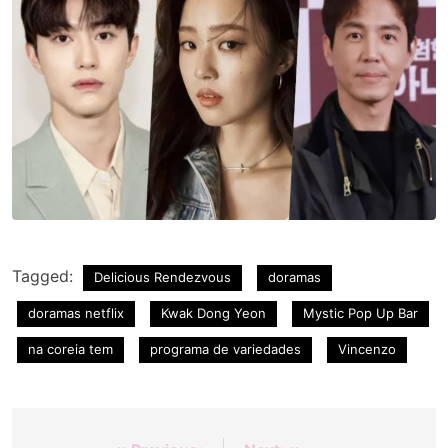
Tagged:
Delicious Rendezvous
doramas
doramas netflix
Kwak Dong Yeon
Mystic Pop Up Bar
na coreia tem
programa de variedades
Vincenzo