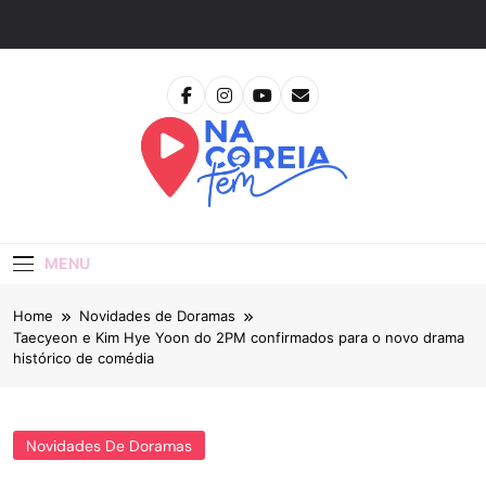
Skip
to
content
Na Coreia Tem
Tudo Sobre Dramas Coreanos E Cinema Asiático
MENU
Home
Novidades de Doramas
Taecyeon e Kim Hye Yoon do 2PM confirmados para o novo drama
histórico de comédia
Novidades De Doramas