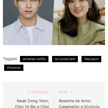
Tagged:
doramas netflix
na coreia tem
Taecyeon
Vincenzo
Navegação
Previous:
Next:
de
Kwak Dong Yeon,
Resenha de Amor,
Choi Ye Bin e Choi
Casamento e Divórcio