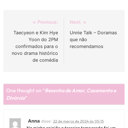
Navegação
Previous:
Next:
de
Taecyeon e Kim Hye
Unnie Talk – Doramas
Yoon do 2PM
que não
Post
confirmados para o
recomendamos
novo drama histórico
de comédia
One thought on “
Resenha de Amor, Casamento e
Divórcio
”
Anna
disse:
22 de março de 2024 às 05:15
Na minha opinião a terceira temporada foi um