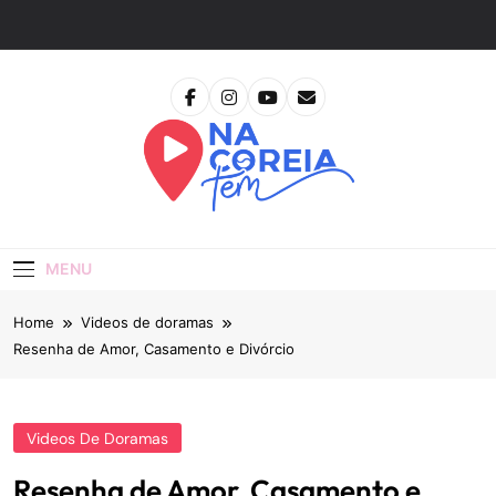
Skip
to
content
Na Coreia Tem
Tudo Sobre Dramas Coreanos E Cinema Asiático
MENU
Home
Videos de doramas
Resenha de Amor, Casamento e Divórcio
Videos De Doramas
Resenha de Amor, Casamento e