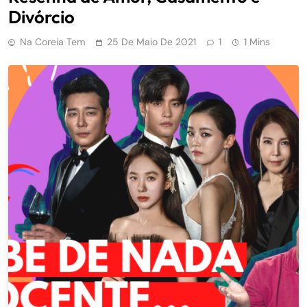
Divórcio
Na Coreia Tem
25 De Maio De 2021
1
1 Mins