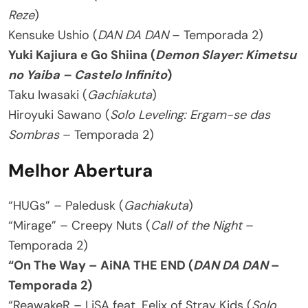
Reze
)
Kensuke Ushio (
DAN DA DAN
– Temporada 2)
Yuki Kajiura e Go Shiina (
Demon Slayer: Kimetsu
no Yaiba – Castelo Infinito
)
Taku Iwasaki (
Gachiakuta
)
Hiroyuki Sawano (
Solo Leveling: Ergam-se das
Sombras
– Temporada 2)
Melhor Abertura
“HUGs” – Paledusk (
Gachiakuta
)
“Mirage” – Creepy Nuts (
Call of the Night
–
Temporada 2)
“On The Way – AiNA THE END (
DAN DA DAN
–
Temporada 2)
“ReawakeR – LiSA feat. Felix of Stray Kids (
Solo