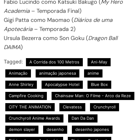
Fabio Lucindo como Katsuki Bakugo (
My Hero
Academia
– Temporada Final)
Gigi Patta como Maomao (
Diários de uma
Apotecária
– Temporada 2)
Ursula Bezerra como Son Goku (
Dragon Ball
DAIMA
)
Tagged:
A Corrida dos 100 Metros
Ani-May
Animação
animação japonesa
anime
Anne Shirley
Apocalypse Hotel
Blue Box
Campfire Cooking
Chainsaw Man: O Filme - Arco da Reze
CITY THE ANIMATION
Clevatess
Crunchyroll
Crunchyroll Anime Awards
Dan Da Dan
demon slayer
desenho
desenho japones