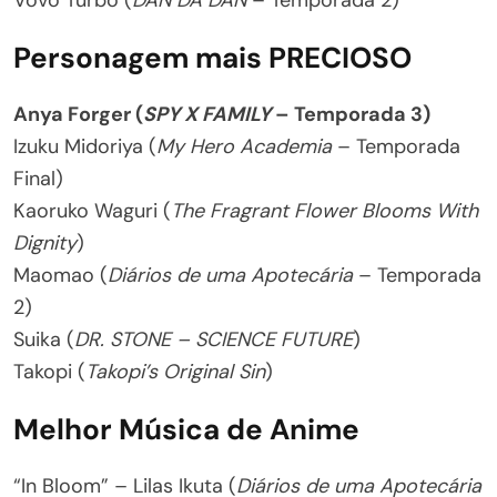
Vovó Turbo (
DAN DA DAN
– Temporada 2)
Personagem mais PRECIOSO
Anya Forger (
SPY X FAMILY
– Temporada 3)
Izuku Midoriya (
My Hero Academia
– Temporada
Final)
Kaoruko Waguri (
The Fragrant Flower Blooms With
Dignity
)
Maomao (
Diários de uma Apotecária
– Temporada
2)
Suika (
DR. STONE – SCIENCE FUTURE
)
Takopi (
Takopi’s Original Sin
)
Melhor Música de Anime
“In Bloom” – Lilas Ikuta (
Diários de uma Apotecária