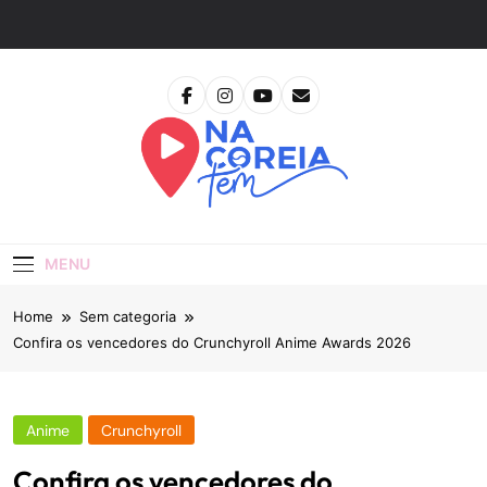
Skip
to
content
Na Coreia Tem
Tudo Sobre Dramas Coreanos E Cinema Asiático
MENU
Home
Sem categoria
Confira os vencedores do Crunchyroll Anime Awards 2026
Anime
Crunchyroll
Confira os vencedores do