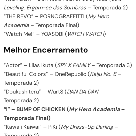
Leveling: Ergam-se das Sombras
– Temporada 2)
“THE REVO” – PORNOGRAFFITTI (
My Hero
Academia
– Temporada Final)
“Watch Me!” – YOASOBI (
WITCH WATCH
)
Melhor Encerramento
“Actor” – Lilas Ikuta (
SPY X FAMILY
– Temporada 3)
“Beautiful Colors” – OneRepublic (
Kaiju No. 8
–
Temporada 2)
“Doukashiteru” – WurtS (
DAN DA DAN
–
Temporada 2)
“I” – BUMP OF CHICKEN (
My Hero Academia
–
Temporada Final)
“Kawaii Kaiwai” – PiKi (
My Dress-Up Darling
–
Temporada 2)