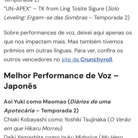
“UN-APEX” – TK from Ling Tosite Sigure (
Solo
Leveling: Ergam-se das Sombras
– Temporada 2)
Sobre performances de voz, deixei aqui apenas os
que nos impactam mais. Mas também tivemos
prêmios em outras línguas. Para ver, confira os
outros vencedores no
site da
Crunchyroll
.
Melhor Performance de Voz –
Japonês
Aoi Yuki como Maomao (
Diários de uma
Apotecária
– Temporada 2)
Chiaki Kobayashi como Yoshiki Tsujinaka (
O Verão
em que Hikaru Morreu
)
Daiki Yamashita como Izuku Midoriya (
My Hero