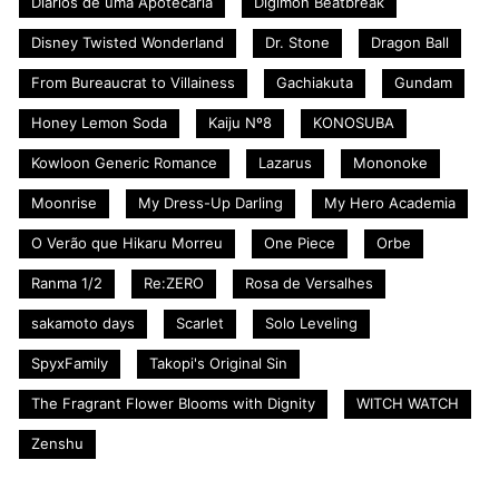
Diários de uma Apotecária
Digimon Beatbreak
Disney Twisted Wonderland
Dr. Stone
Dragon Ball
From Bureaucrat to Villainess
Gachiakuta
Gundam
Honey Lemon Soda
Kaiju Nº8
KONOSUBA
Kowloon Generic Romance
Lazarus
Mononoke
Moonrise
My Dress-Up Darling
My Hero Academia
O Verão que Hikaru Morreu
One Piece
Orbe
Ranma 1/2
Re:ZERO
Rosa de Versalhes
sakamoto days
Scarlet
Solo Leveling
SpyxFamily
Takopi's Original Sin
The Fragrant Flower Blooms with Dignity
WITCH WATCH
Zenshu