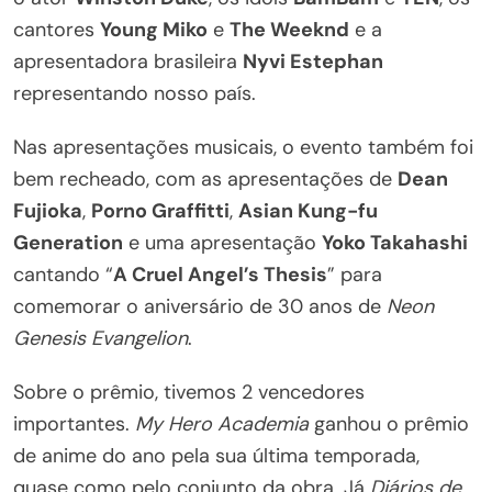
cantores
Young Miko
e
The Weeknd
e a
apresentadora brasileira
Nyvi Estephan
representando nosso país.
Nas apresentações musicais, o evento também foi
bem recheado, com as apresentações de
Dean
Fujioka
,
Porno Graffitti
,
Asian Kung-fu
Generation
e uma apresentação
Yoko Takahashi
cantando “
A Cruel Angel’s Thesis
” para
comemorar o aniversário de 30 anos de
Neon
Genesis Evangelion
.
Sobre o prêmio, tivemos 2 vencedores
importantes.
My Hero Academia
ganhou o prêmio
de anime do ano pela sua última temporada,
quase como pelo conjunto da obra. Já
Diários de