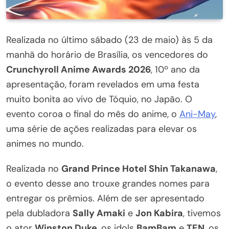
Realizada no último sábado (23 de maio) às 5 da
manhã do horário de Brasília, os vencedores do
Crunchyroll Anime Awards 2026
, 10º ano da
apresentação, foram revelados em uma festa
muito bonita ao vivo de Tóquio, no Japão. O
evento coroa o final do mês do anime, o
Ani-May
,
uma série de ações realizadas para elevar os
animes no mundo.
Realizada no
Grand Prince Hotel Shin Takanawa
,
o evento desse ano trouxe grandes nomes para
entregar os prêmios. Além de ser apresentado
pela dubladora
Sally Amaki
e
Jon Kabira
, tivemos
o ator
Winston Duke
, os idols
BamBam
e
TEN
, os